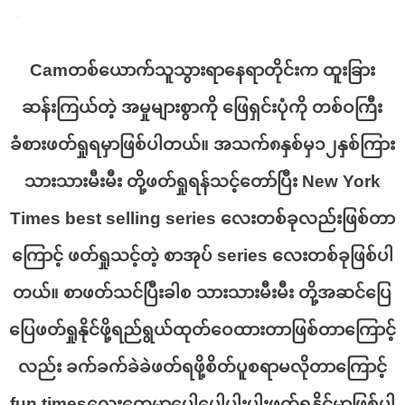
Camတစ်ယောက်သူသွားရာနေရာတိုင်းက ထူးခြား
ဆန်းကြယ်တဲ့ အမှုများစွာကို ဖြေရှင်းပုံကို တစ်ဝကြီး
ခံစားဖတ်ရှုရမှာဖြစ်ပါတယ်။ အသက်၈နှစ်မှ၁၂နှစ်ကြား
သားသားမီးမီး တို့ဖတ်ရှုရန်သင့်တော်ပြီး New York
Times best selling series လေးတစ်ခုလည်းဖြစ်တာ
ကြောင့် ဖတ်ရှုသင့်တဲ့ စာအုပ် series လေးတစ်ခုဖြစ်ပါ
တယ်။ စာဖတ်သင်ပြီးခါစ သားသားမီးမီး တို့အဆင်ပြေ
ပြေဖတ်ရှုနိုင်ဖို့ရည်ရွယ်ထုတ်ဝေထားတာဖြစ်တာကြောင့်
လည်း ခက်ခက်ခဲခဲဖတ်ရဖို့စိတ်ပူစရာမလိုတာကြောင့်
fun timesလေးတွေမှာပေါ့ပေါ့ပါးပါးဖတ်ရှုနိုင်မှာဖြစ်ပါ