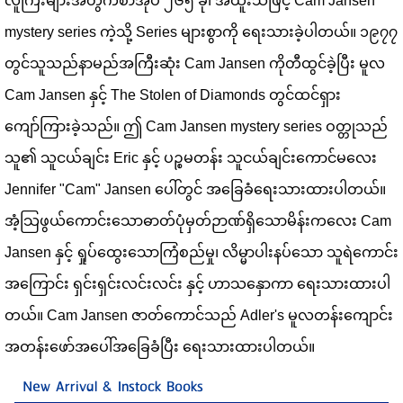
လူကြီးများအတွက်စာအုပ် ၂၆၅ ခု၊ အထူးသဖြင့် Cam Jansen 
mystery series ကဲ့သို့ Series များစွာကို ရေးသားခဲ့ပါတယ်။ ၁၉၇၇ 
တွင်သူသည်နာမည်အကြီးဆုံး Cam Jansen ကိုတီထွင်ခဲ့ပြီး မူလ 
Cam Jansen နှင့် The Stolen of Diamonds တွင်ထင်ရှား
ကျော်ကြားခဲ့သည်။ ဤ Cam Jansen mystery series ဝတ္တုသည် 
သူ၏ သူငယ်ချင်း Eric နှင့် ပဉ္စမတန်း သူငယ်ချင်းကောင်မလေး 
Jennifer "Cam" Jansen ပေါ်တွင် အခြေခံရေးသားထားပါတယ်။ 
အံ့သြဖွယ်ကောင်းသောဓာတ်ပုံမှတ်ဉာဏ်ရှိသောမိန်းကလေး Cam 
Jansen နှင့် ရှုပ်ထွေးသောကြံစည်မှု၊ လိမ္မာပါးနပ်သော သူရဲကောင်း
အကြောင်း ရှင်းရှင်းလင်းလင်း နှင့် ဟာသနှောကာ ရေးသားထားပါ
တယ်။ Cam Jansen ဇာတ်ကောင်သည် Adler's မူလတန်းကျောင်း
အတန်းဖော်အပေါ်အခြေခံပြီး ရေးသားထားပါတယ်။
New Arrival & Instock Books