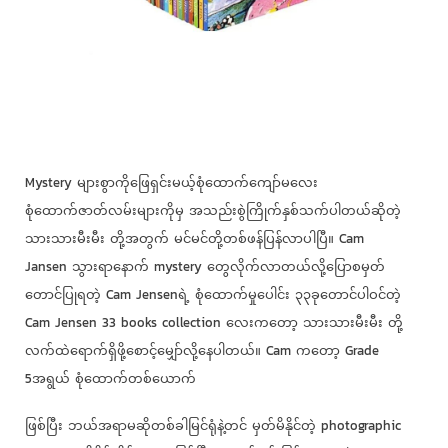
Mystery များစွာကိုဖြေရှင်းမယ့်စုံထောက်ကျော်မလေး
စုံထောက်ဇာတ်လမ်းများကိုမှ အသည်းစွဲကြိုက်နှစ်သက်ပါတယ်ဆိုတဲ့
သားသားမီးမီး တို့အတွက် မင်မင်တို့တစ်ဖန်ပြန်လာပါပြီ။ Cam
Jansen သွားရာနောက် mystery တွေလိုက်လာတယ်လို့ပြောစမှတ်
တောင်ပြုရတဲ့ Cam Jensenရဲ့ စုံထောက်မှုပေါင်း ၃၃ခုတောင်ပါဝင်တဲ့
Cam Jensen 33 books collection လေးကတော့ သားသားမီးမီး တို့
လက်ထဲရောက်ရှိဖို့စောင့်မျှော်လို့နေပါတယ်။ Cam ကတော့ Grade
5အရွယ် စုံထောက်တစ်ယောက်
ဖြစ်ပြီး ဘယ်အရာမဆိုတစ်ခါမြင်ရုံနဲ့တင် မှတ်မိနိုင်တဲ့ photographic