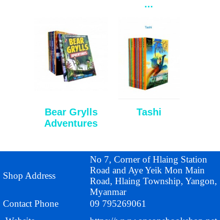
...
Bear Grylls
Tashi
Adventures
No 7, Corner of Hlaing Station
Road and Aye Yeik Mon Main
Shop Address
Road, Hlaing Township, Yangon,
Myanmar
Contact Phone
09 795269061