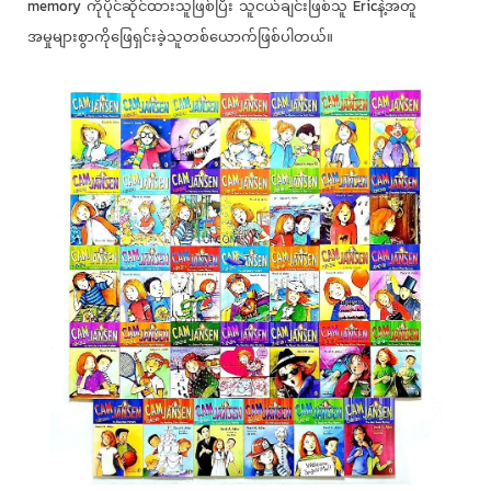
memory ကိုပိုင်ဆိုင်ထားသူဖြစ်ပြီး သူငယ်ချင်းဖြစ်သူ Ericနဲ့အတူ
အမှုများစွာကိုဖြေရှင်းခဲ့သူတစ်ယောက်ဖြစ်ပါတယ်။