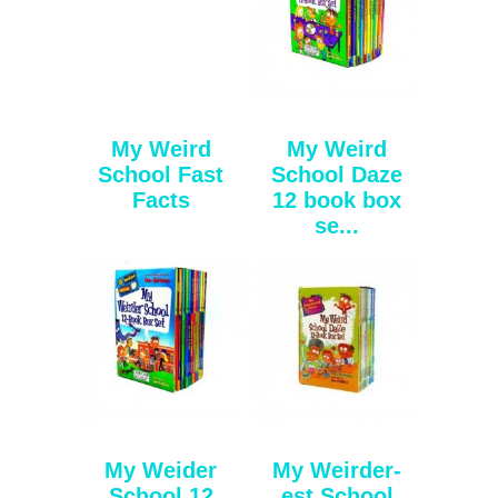
My Weird
My Weird
School Fast
School Daze
Facts
12 book box
se...
My Weider
My Weirder-
School 12
est School