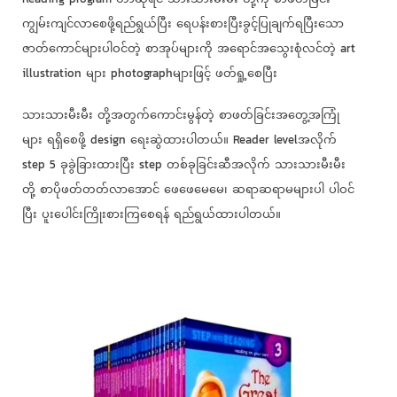
ကျွမ်းကျင်လာစေဖို့ရည်ရွယ်ပြီး ရေပန်းစားပြီးခွင့်ပြုချက်ရပြီးသော
ဇာတ်ကောင်များပါဝင်တဲ့ စာအုပ်များကို အရောင်အသွေးစုံလင်တဲ့ art
illustration များ photographများဖြင့် ဖတ်ရှု့စေပြီး
သားသားမီးမီး တို့အတွက်ကောင်းမွန်တဲ့ စာဖတ်ခြင်းအတွေ့အကြုံ
များ ရရှိစေဖို့ design ရေးဆွဲထားပါတယ်။ Reader levelအလိုက်
step 5 ခုခွဲခြားထားပြီး step တစ်ခုခြင်းဆီအလိုက် သားသားမီးမီး
တို့ စာပိုဖတ်တတ်လာအောင် ဖေဖေမေမေ၊ ဆရာဆရာမများပါ ပါဝင်
ပြီး ပူးပေါင်းကြိုးစားကြစေရန် ရည်ရွယ်ထားပါတယ်။