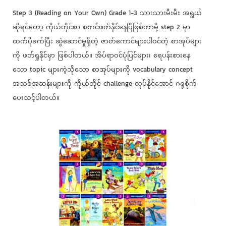
Step 3 (Reading on Your Own) Grade 1-3 သားသားမီးမီး အရွယ်
ဆိုရင်တော့ ကိုယ်တိုင်စာ စတင်ဖတ်နိုင်နေပြီဖြစ်တာမို့ step 2 မှာ
ထက်ပိုခက်ပြီး ဆွဲဆောင်မှုရှိတဲ့ ဇာတ်ကောင်များပါဝင်တဲ့ စာအုပ်များ
ကို ဖတ်ရှုနိုင်မှာ ဖြစ်ပါတယ်။ အိပ်ရာဝင်ပုံပြင်များ၊ ရေပန်းစားနေ
သော topic များကဲ့သိုသော စာအုပ်များကို vocabulary concept
အသစ်အဆန်းများကို ကိုယ်တိုင် challenge လုပ်နိုင်အောင် ဂရုစိုက်
ပေးသင့်ပါတယ်။