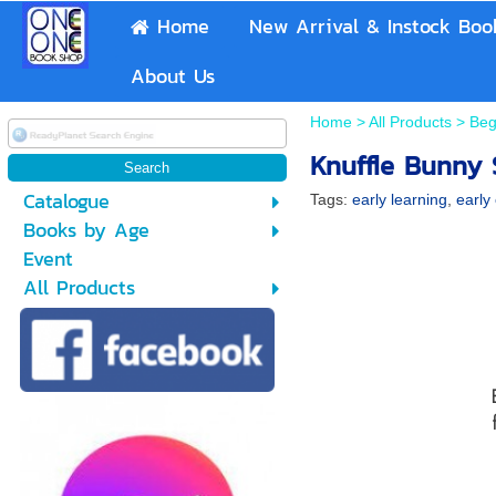
Home
New Arrival & Instock Boo
About Us
Home
>
All Products
>
Beg
Knuffle Bunny 
Catalogue
Tags:
early learning
,
early 
Books by Age
Event
All Products