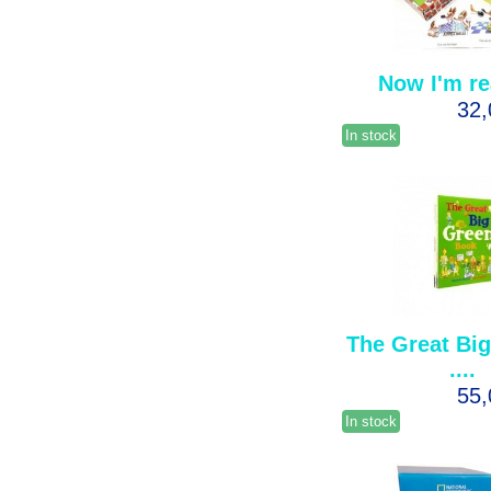
Now I'm r
32
In stock
The Great Big
....
55
In stock