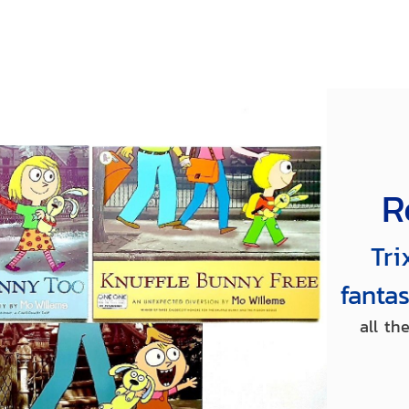
R
Tri
fantas
all th