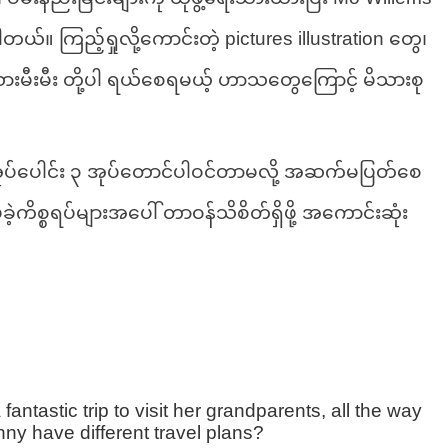
။ ကြည့်ရှုလို့ကောင်းတဲ့ pictures illustration တွေ၊
းမီးမီး တို့ပါ ရယ်စေရမယ့် ဟာသတွေကြောင့် မိသားစု
စာအုပ်ပေါင်း ၃ အုပ်တောင်ပါဝင်တာမလို့ အဆက်မပြတ်စေ
ုပ်ခဲ့ကိစ္စရပ်များအပေါ် တာဝန်သိစိတ်ရှိဖို့ အကောင်းဆုံး
 fantastic trip to visit her grandparents, all the way
ny have different travel plans?