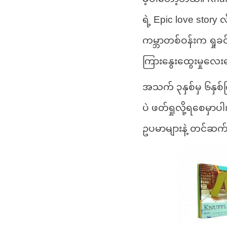
ရဲ့ Epic love story
ကမ္ဘာတစ်ဝန်းက ရှုခ
ကြားနွေးထွေးမှုလေးတွ
အသက် ၃နှစ်မှ ၆နှစ်
ပဲ ဖတ်ရှုလို့ရစေမှာပါ
ဥပမာများနဲ့ တင်ဆက