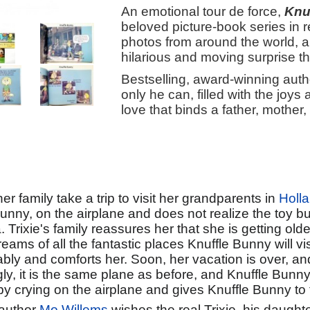
An emotional tour de force,
Knu
beloved picture-book series in r
photos from around the world, a
hilarious and moving surprise tha
Bestselling, award-winning auth
only he can, filled with the joy
love that binds a father, mother
er family take a trip to visit her grandparents in
Holl
Bunny, on the airplane and does not realize the toy bun
 Trixie's family reassures her that she is getting olde
ams of all the fantastic places Knuffle Bunny will visi
ly and comforts her. Soon, her vacation is over, an
gly, it is the same plane as before, and Knuffle Bunny 
by crying on the airplane and gives Knuffle Bunny to 
 author
Mo Willems
wishes the real Trixie, his daughter