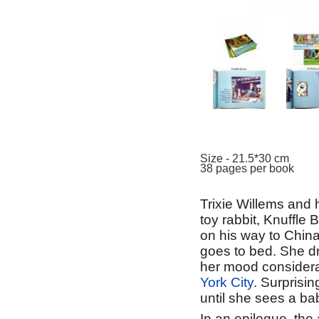
Size - 21.5*30 cm
38 pages per book
Trixie Willems and h
toy rabbit, Knuffle 
on his way to China.
goes to bed. She dre
her mood considerab
York City
. Surprisin
until she sees a ba
In an epilogue, the