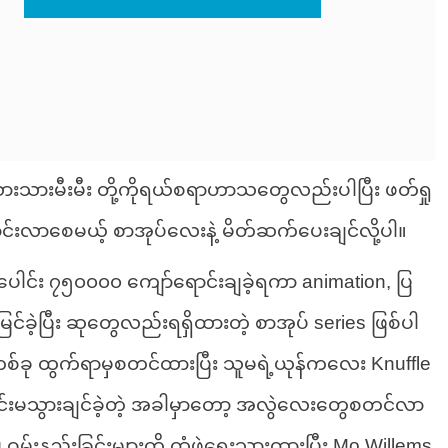
သားမီးမီး တို့ကိုရယ်စရာဟာသတွေလည်းပါပြီး ဖတ်ရှု
းလာစေမယ့် စာအုပ်လေးနဲ့ မိတ်ဆက်ပေးချင်လို့ပါ။
ပေါင်း ၇၅၀၀၀၀ ကျော်ရောင်းချခဲ့ရကာ animation, ပြ
င်ခဲ့ပြီး ဆုတွေလည်းရရှိထားတဲ့ စာအုပ် series ဖြစ်ပါ
 ခရီးတစ်ခု ထွက်ရာမှစတင်ထားပြီး သူမရဲ့ယုန်ကလေး Knuffle
င်းမသွားချင်ခဲ့တဲ့ အခါမှာတော့ အလွဲလေးတွေစတင်လာ
ဝမ်းနည်းခြင်းများကို ထုံဖွဲ့ရေးသားထားပြီး Mo Willems