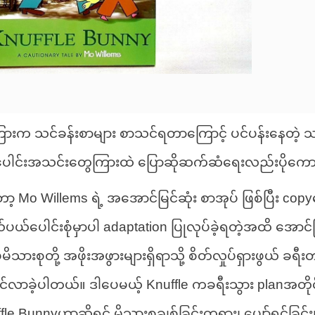
 သင်ခန်းစာများ စာသင်ရတာကြောင့် ပင်ပန်းနေတဲ့ သား
ပေါင်းအသင်းတွေကြားထဲ ပြောဆိုဆက်ဆံရေးလည်းပိုကောင်
 Mo Willems ရဲ့ အအောင်မြင်ဆုံး စာအုပ် ဖြစ်ပြီး copy
ပယ်ပေါင်းစုံမှာပါ adaptation ပြုလုပ်ခဲ့ရတဲ့အထိ အောင်မြ
မမိသားစုတို့ အဖိုးအဖွားများရှိရာသို့ စိတ်လှုပ်ရှားဖွယ်
်လာခဲ့ပါတယ်။ ဒါပေမယ့် Knuffle ကခရီးသွား planအတို
e Bunnyဟာဆိုရင် မိသားစုချစ်ခြင်းတရား၊ ပျော်ရွင်ခြင်း၊ 