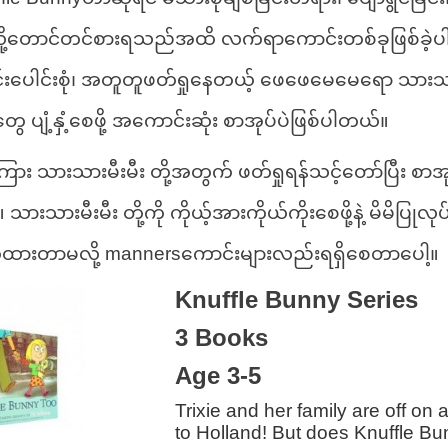
 လို့တောင်တင်စားရသည်အထိ လက်ရာကောင်းတစ်ခုဖြစ်ခဲ့ပါတယ်
င်းပေါင်းစုံ၊ အတူတူဖတ်ရှုနေတယ့် ဖေဖေမေမေရော သားသာ
ေ ပျံ့နှံ့စေဖို့ အကောင်းဆုံး စာအုပ်ပဲဖြစ်ပါတယ်။
ကြား သားသားမီးမီး တို့အတွက် ဖတ်ရှုရန်သင့်တော်ပြီး 
။ သားသားမီးမီး တို့ကို ကိုယ့်အားကိုယ်ကိုးစေဖို့နဲ့ မိမိပြုလ
်ထားတာမလို့ mannersကောင်းများလည်းရရှိစေတာပေါ့။
Knuffle Bunny Series
3 Books
Age 3-5
Trixie and her family are off on a
to Holland! But does Knuffle Bun