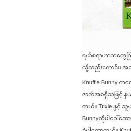
ရယ်စရာဟာသတွေကြားက
လို့လည်းကောင်း၊ အ
Knuffle Bunny ကတော့
ဇာတ်အစရှိသဖြင့် နယ်
တယ်။ Trixie နှင့် သူ
Bunnyကိုပါခေါ်ဆောင
ခဲ့ပါတော့တယ်။ Knuffl