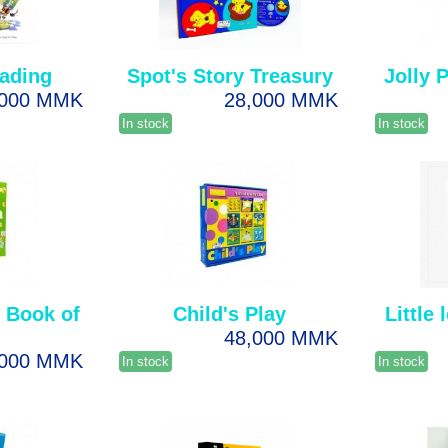
eading
Spot's Story Treasury
Jolly 
,000 MMK
28,000 MMK
In stock
In stock
 Book of
Child's Play
Little 
48,000 MMK
,000 MMK
In stock
In stock