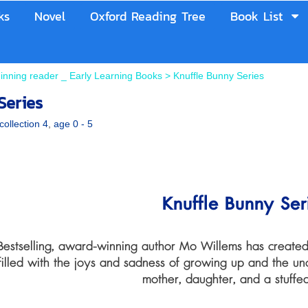
ks
Novel
Oxford Reading Tree
Book List
inning reader _ Early Learning Books
>
Knuffle Bunny Series
Series
collection 4
,
age 0 - 5
Knuffle Bunny Ser
Bestselling, award-winning author Mo Willems has created
filled with the joys and sadness of growing up and the unc
mother, daughter, and a stuffe