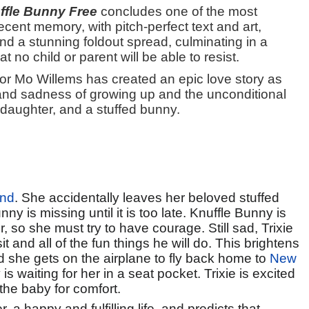
ffle Bunny Free
concludes one of the most
ecent memory, with pitch-perfect text and art,
nd a stunning foldout spread, culminating in a
t no child or parent will be able to resist.
or Mo Willems has created an epic love story as
s and sadness of growing up and the unconditional
, daughter, and a stuffed bunny.
and
. She accidentally leaves her beloved stuffed
ny is missing until it is too late. Knuffle Bunny is
r, so she must try to have courage. Still sad, Trixie
t and all of the fun things he will do. This brightens
d she gets on the airplane to fly back home to
New
is waiting for her in a seat pocket. Trixie is excited
the baby for comfort.
, a happy and fulfilling life, and predicts that